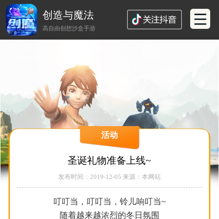
创造与魔法
高自由创想沙盒手游
活动
圣诞礼物准备上线~
发布时间：2019-12-05 来源：本网站
叮叮当，叮叮当，铃儿响叮当~
随着越来越浓烈的冬日氛围